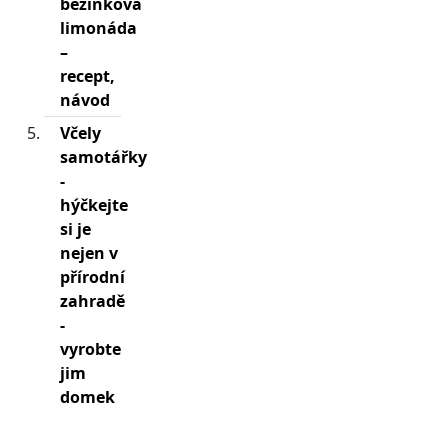
bezinková
limonáda
–
recept,
návod
Včely
samotářky
-
hýčkejte
si je
nejen v
přírodní
zahradě
-
vyrobte
jim
domek