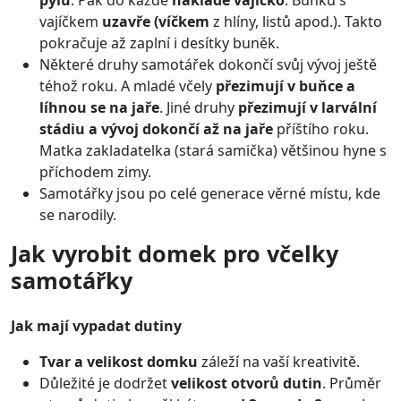
pylu
. Pak do každé
naklade vajíčko
. Buňku s
vajíčkem
uzavře (víčkem
z hlíny, listů apod.). Takto
pokračuje až zaplní i desítky buněk.
Některé druhy samotářek dokončí svůj vývoj ještě
téhož roku. A mladé včely
přezimují v buňce a
líhnou se na jaře
. Jiné druhy
přezimují v larvální
stádiu a vývoj dokončí až na jaře
příštího roku.
Matka zakladatelka (stará samička) většinou hyne s
příchodem zimy.
Samotářky jsou po celé generace věrné místu, kde
se narodily.
Jak vyrobit domek pro včelky
samotářky
Jak mají vypadat dutiny
Tvar a velikost domku
záleží na vaší kreativitě.
Důležité je dodržet
velikost otvorů dutin
. Průměr