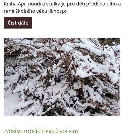
Kniha Api moudrá včelka je pro děti předškolního a
raně školního věku. &nbsp;
Číst dále
TVOŘÍME ÚTOČIŠTĚ PRO ŽIVOČICHY