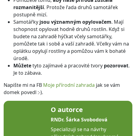
Pomůžete tomu,
aby naše příroda zůstala
rozmanitější
. Protože řada druhů samotářek
postupně mizí.
Samotářky
jsou významným opylovačem
. Mají
schopnost opylovat hodně druhů rostlin. Když si
budete na zahradě hýčkat včely samotářky,
pomůžete tak i sobě a vaší zahradě. Včelky vám na
oplátku opylují rostliny a pomůžou vám k bohaté
úrodě.
Můžete
tyto zajímavé a pracovité tvory
pozorovat
.
Je to zábava.
Napište mi na FB
Moje přírodní zahrada
jak se vám
domek povedl :-).
O autorce
RNDr. Šárka Svobodová
Specializuji se na návrhy