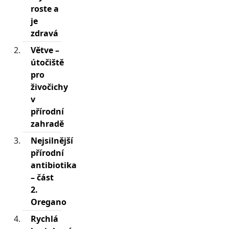
roste a
je
zdravá
Větve –
útočiště
pro
živočichy
v
přírodní
zahradě
Nejsilnější
přírodní
antibiotika
– část
2.
Oregano
Rychlá