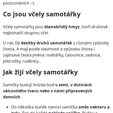
pozorováních :-).
Co jsou včely samotářky
Včely samotářky jsou
blanokřídlý hmyz
, tvoří druhově
nejbohatší skupinu včel.
U nás žijí
desítky druhů samotářek
s různými způsoby
života. A mají podle vlastností a způsobu života i
zajímavá česká jména: maltářky, čalounice, zednice,
pilorožky, ruděnky...
Jak žijí včely samotářky
Samičky budují hnízda buď
v zemi, v dutinách
válcovitého tvaru nebo v námi připravených
domcích
.
Do několika buněk nanosí samička
směs nektaru a