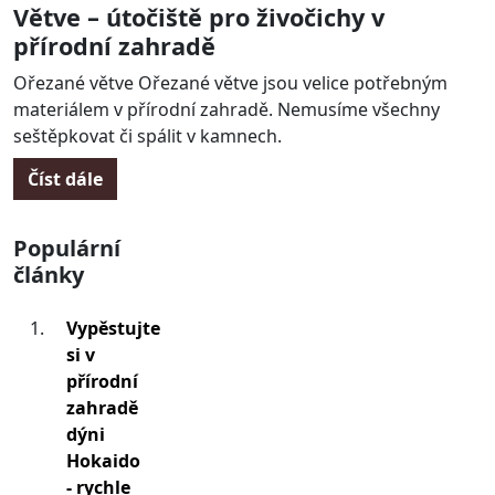
Větve – útočiště pro živočichy v
přírodní zahradě
Ořezané větve Ořezané větve jsou velice potřebným
materiálem v přírodní zahradě. Nemusíme všechny
seštěpkovat či spálit v kamnech.
Číst dále
Populární
články
Vypěstujte
si v
přírodní
zahradě
dýni
Hokaido
- rychle