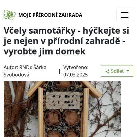
Přejít k hlavnímu obsahu
MOJE PŘÍRODNÍ ZAHRADA
Včely samotářky - hýčkejte si
je nejen v přírodní zahradě -
vyrobte jim domek
Autor: RNDr. Šárka
Vytvořeno:
|
Sdílet
Svobodová
07.03.2025