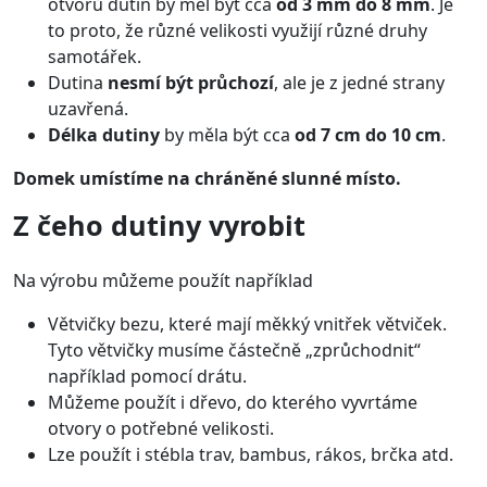
otvorů dutin by měl být cca
od 3 mm do 8 mm
. Je
to proto, že různé velikosti využijí různé druhy
samotářek.
Dutina
nesmí být průchozí
, ale je z jedné strany
uzavřená.
Délka dutiny
by měla být cca
od 7 cm do 10 cm
.
Domek umístíme na chráněné slunné místo.
Z čeho dutiny vyrobit
Na výrobu můžeme použít například
Větvičky bezu, které mají měkký vnitřek větviček.
Tyto větvičky musíme částečně „zprůchodnit“
například pomocí drátu.
Můžeme použít i dřevo, do kterého vyvrtáme
otvory o potřebné velikosti.
Lze použít i stébla trav, bambus, rákos, brčka atd.