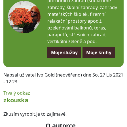
přírodních zahrad (soukromé
zahrady, školní zahrady, zahrady
mateřských školek, firemní
relaxační prostory apod.),
ozeleňování balkonů, teras,
parapetů, střešních zahrad,
vertikální zeleně a pod.
Moje služby
Moje knihy
Napsal uživatel
Ivo Gold (neověřeno)
dne So, 27 Lis 2021
- 12:23
Trvalý odkaz
zkouska
Zkusím vyrobit.Je to zajímavé.
O autorce