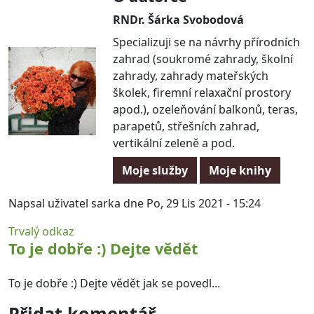
RNDr. Šárka Svobodová
Specializuji se na návrhy přírodních
zahrad (soukromé zahrady, školní
zahrady, zahrady mateřských
školek, firemní relaxační prostory
apod.), ozeleňování balkonů, teras,
parapetů, střešních zahrad,
vertikální zeleně a pod.
Moje služby
Moje knihy
Napsal uživatel
sarka
dne Po, 29 Lis 2021 - 15:24
In reply to
zkouska
by
Ivo Gold (neověřeno)
Trvalý odkaz
To je dobře :) Dejte vědět
To je dobře :) Dejte vědět jak se povedl...
Přidat komentář