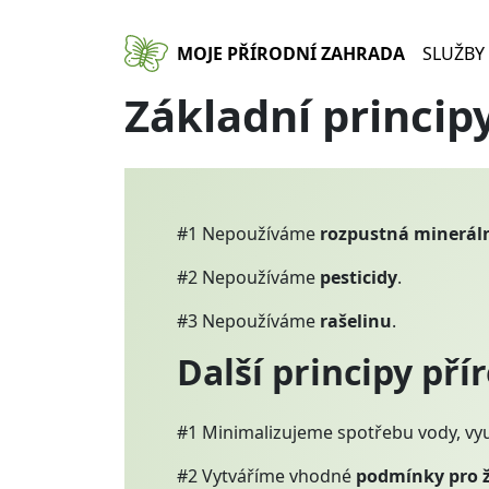
Přejít k hlavnímu obsahu
MOJE PŘÍRODNÍ ZAHRADA
SLUŽBY
Základní princip
#1 Nepoužíváme
rozpustná mineráln
#2 Nepoužíváme
pesticidy
.
#3 Nepoužíváme
rašelinu
.
Další principy pří
#1 Minimalizujeme spotřebu vody, v
#2 Vytváříme vhodné
podmínky pro ž