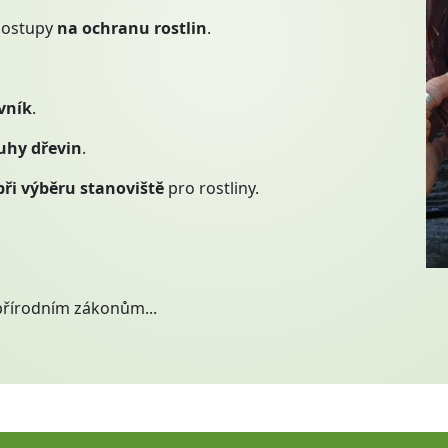
postupy
na ochranu rostlin
.
vník
.
uhy dřevin
.
při výběru stanoviště
pro rostliny.
přírodním zákonům...