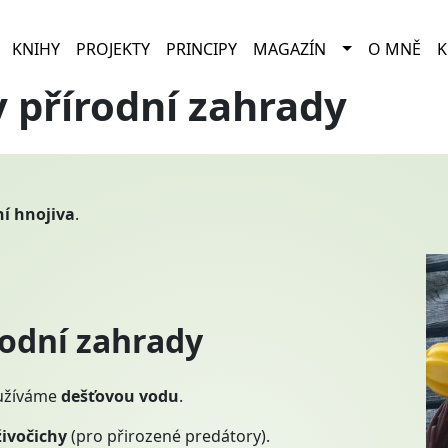
TOGGLE DR
KNIHY
PROJEKTY
PRINCIPY
MAGAZÍN
O MNĚ
K
y přírodní zahrady
í hnojiva
.
rodní zahrady
yužíváme
dešťovou vodu
.
ivočichy
(pro přirozené predátory).