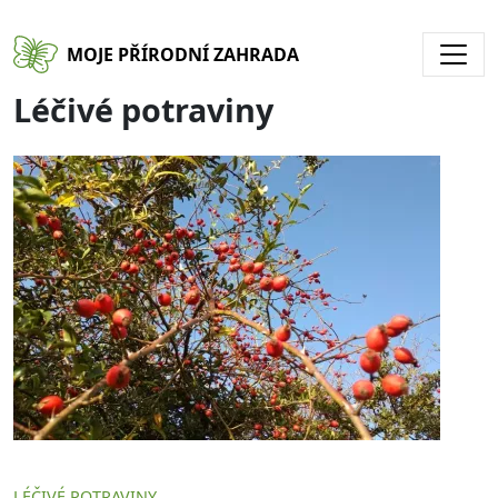
Přejít k hlavnímu obsahu
MOJE PŘÍRODNÍ ZAHRADA
Léčivé potraviny
LÉČIVÉ POTRAVINY