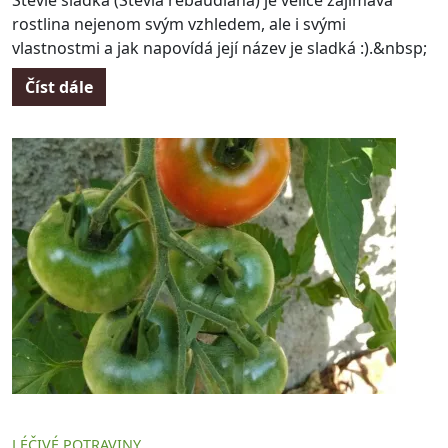
Stévie sladká (Stevia rebaudiana) je velice zajímavá
rostlina nejenom svým vzhledem, ale i svými
vlastnostmi a jak napovídá její název je sladká :).&nbsp;
Číst dále
LÉČIVÉ POTRAVINY