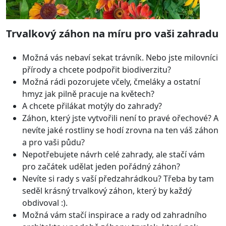
Trvalkový záhon na míru pro vaši zahradu
Možná vás nebaví sekat trávník. Nebo jste milovníci
přírody a chcete podpořit biodiverzitu?
Možná rádi pozorujete včely, čmeláky a ostatní
hmyz jak pilně pracuje na květech?
A chcete přilákat motýly do zahrady?
Záhon, který jste vytvořili není to pravé ořechové? A
nevíte jaké rostliny se hodí zrovna na ten váš záhon
a pro vaši půdu?
Nepotřebujete návrh celé zahrady, ale stačí vám
pro začátek udělat jeden pořádný záhon?
Nevíte si rady s vaší předzahrádkou? Třeba by tam
seděl krásný trvalkový záhon, který by každý
obdivoval :).
Možná vám stačí inspirace a rady od zahradního