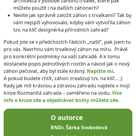
architekta v podobě záhonu trvalek, které pak
můžete použít i na dalších záhonech?
Nevíte jak správně založit záhon s trvalkami? Tak by
vám nejspíš vyhovovalo, kdyby vám vytvořila záhon
tzv. na klíč designérka přírodních zahrad?
Pokud jste se v předchozích řádcích „našli“, pak jsem tu
pro vás. Navrhnu vám trvalkový záhon na míru. Právě
pro konkrétní podmínky na vaší zahradě. A k tomu
dostanete popis jednotlivých rostlin a návod jak o nový
záhon pečovat, aby byl stále krásný.
Napište mi
.
A pokud budete chtít, záhon zrealizuji tzv. na klíč... ;)
Rady jak mít krásnou a zdravou zahradu najdete v mojí
knize Rozmanitá zahrada – zaměřeno na vodu.
Více
info o knize zde
a
objednávat knihy můžete zde
.
O autorce
RNDr. Šárka Svobodová