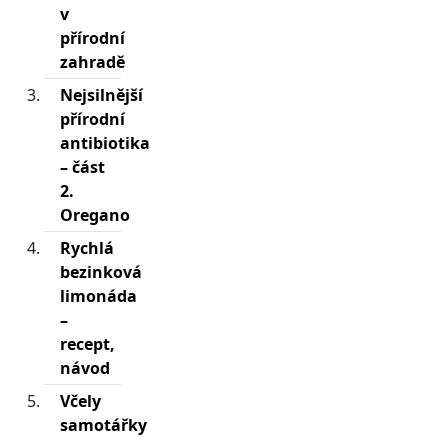
v
přírodní
zahradě
Nejsilnější
přírodní
antibiotika
– část
2.
Oregano
Rychlá
bezinková
limonáda
–
recept,
návod
Včely
samotářky