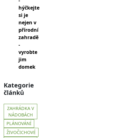
-
hýčkejte
si je
nejen v
přírodní
zahradě
-
vyrobte
jim
domek
Kategorie
článků
ZAHRÁDKA V
NÁDOBÁCH
PLÁNOVÁNÍ
ŽIVOČICHOVÉ