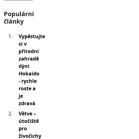
Populární
články
Vypěstujte
si v
přírodní
zahradě
dýni
Hokaido
- rychle
roste a
je
zdravá
Větve –
útočiště
pro
živočichy