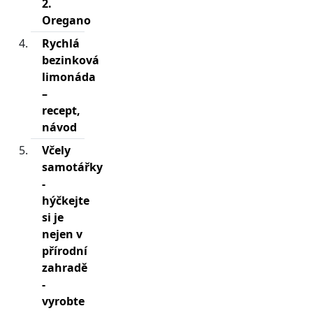
2.
Oregano
Rychlá
bezinková
limonáda
–
recept,
návod
Včely
samotářky
-
hýčkejte
si je
nejen v
přírodní
zahradě
-
vyrobte