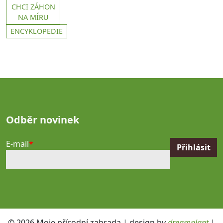
CHCI ZÁHON
NA MÍRU
ENCYKLOPEDIE
Odběr novinek
E-mail
© 2026 Moje přírodní zahrada | design by
dreamplant
|