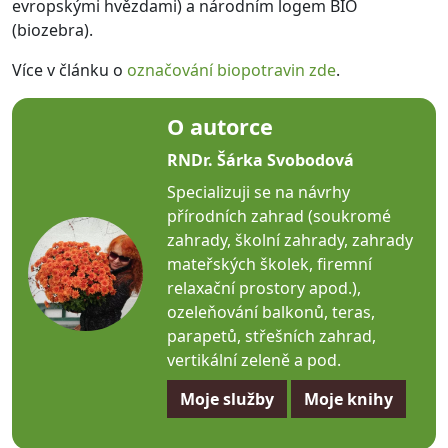
evropskými hvězdami) a národním logem BIO
(biozebra).
Více v článku o
označování biopotravin zde
.
O autorce
RNDr. Šárka Svobodová
Specializuji se na návrhy
přírodních zahrad (soukromé
zahrady, školní zahrady, zahrady
mateřských školek, firemní
relaxační prostory apod.),
ozeleňování balkonů, teras,
parapetů, střešních zahrad,
vertikální zeleně a pod.
Moje služby
Moje knihy