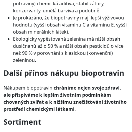
potraviny) chemická aditiva, stabilizátory,
konzervanty, umělá barviva a podobně.
Je prokázáno, že biopotraviny mají lepší výživovou
hodnotu (vyšší obsah vitamínu C a vitamínu E, vyšší
obsah minerálních látek).
Ekologicky vypěstovaná zelenina má nižší obsah
dusičnanů až o 50 % a nižší obsah pesticidů o více
než 90 % v porovnání s klasickou (konvenční)
zeleninou.
Další přínos nákupu biopotravin
Nákupem biopotravin
chráníme nejen svoje zdraví,
ale přispíváme k lepším životním podmínkám
chovaných zvířat a k nižšímu znečišťování životního
prostředí chemickými látkami
.
Sortiment