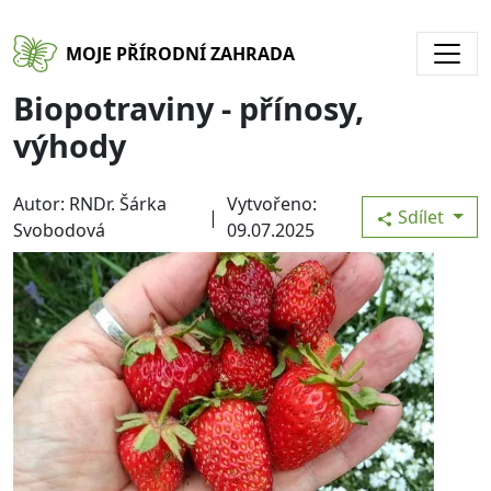
Přejít k hlavnímu obsahu
MOJE PŘÍRODNÍ ZAHRADA
Biopotraviny - přínosy,
výhody
Autor: RNDr. Šárka
Vytvořeno:
|
Sdílet
Svobodová
09.07.2025