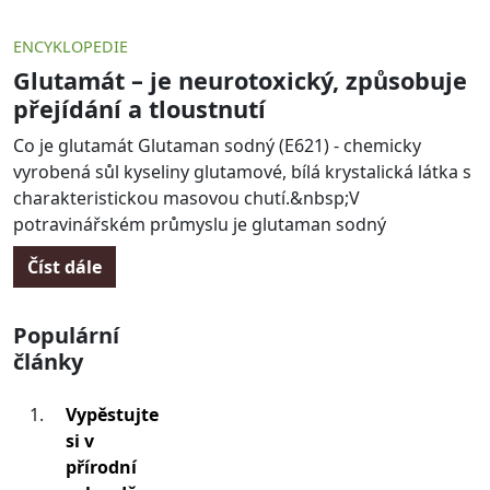
ENCYKLOPEDIE
Glutamát – je neurotoxický, způsobuje
přejídání a tloustnutí
Co je glutamát Glutaman sodný (E621) - chemicky
vyrobená sůl kyseliny glutamové, bílá krystalická látka s
charakteristickou masovou chutí.&nbsp;V
potravinářském průmyslu je glutaman sodný
Číst dále
Populární
články
Vypěstujte
si v
přírodní