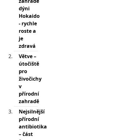
zahradě
dýni
Hokaido
- rychle
roste a
je
zdravá
Větve –
útočiště
pro
živočichy
v
přírodní
zahradě
Nejsilnější
přírodní
antibiotika
– část