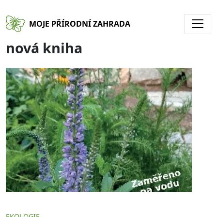
Přejít k hlavnímu obsahu
MOJE PŘÍRODNÍ ZAHRADA
nová kniha
EKOLOGIE