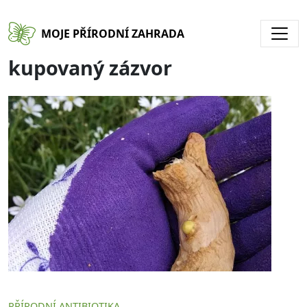
Přejít k hlavnímu obsahu
MOJE PŘÍRODNÍ ZAHRADA
kupovaný zázvor
PŘÍRODNÍ ANTIBIOTIKA